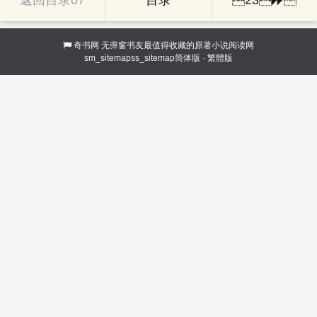
返回目录07
目录
23

奇书网
无弹窗书友最值得收藏的原著小说阅读网
sm_sitemap
ss_sitemap
简体版
·
繁體版